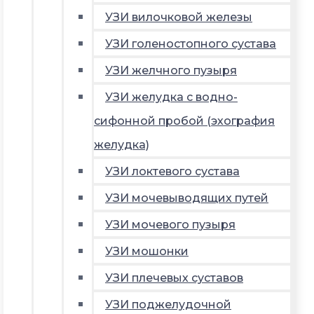
УЗИ вилочковой железы
УЗИ голеностопного сустава
УЗИ желчного пузыря
УЗИ желудка с водно-
сифонной пробой (эхография
желудка)
УЗИ локтевого сустава
УЗИ мочевыводящих путей
УЗИ мочевого пузыря
УЗИ мошонки
УЗИ плечевых суставов
УЗИ поджелудочной