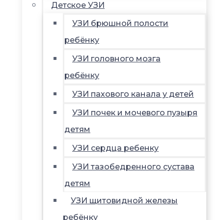
Детское УЗИ
УЗИ брюшной полости
ребёнку
УЗИ головного мозга
ребёнку
УЗИ пахового канала у детей
УЗИ почек и мочевого пузыря
детям
УЗИ сердца ребенку
УЗИ тазобедренного сустава
детям
УЗИ щитовидной железы
ребёнку