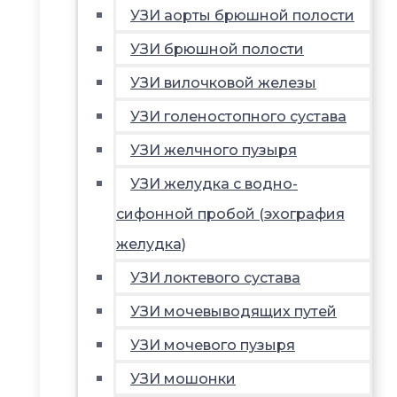
УЗИ аорты брюшной полости
УЗИ брюшной полости
УЗИ вилочковой железы
УЗИ голеностопного сустава
УЗИ желчного пузыря
УЗИ желудка с водно-
сифонной пробой (эхография
желудка)
УЗИ локтевого сустава
УЗИ мочевыводящих путей
УЗИ мочевого пузыря
УЗИ мошонки