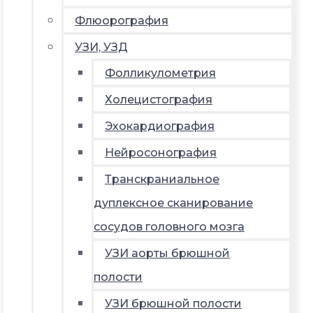
Флюорография
УЗИ, УЗД
Фолликулометрия
Холецистография
Эхокардиография
Нейросонография
Транскраниальное
дуплексное сканирование
сосудов головного мозга
УЗИ аорты брюшной
полости
УЗИ брюшной полости