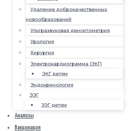
Удаление доброкачественных
новообразований
Ультразвуковая денситометрия
Урология
Хирургия
Электрокардиограмма (ЭКГ)
ЭКГ детям
Эндокринология
ЭЭГ
ЭЭГ детям
Анализы
Вакцинация