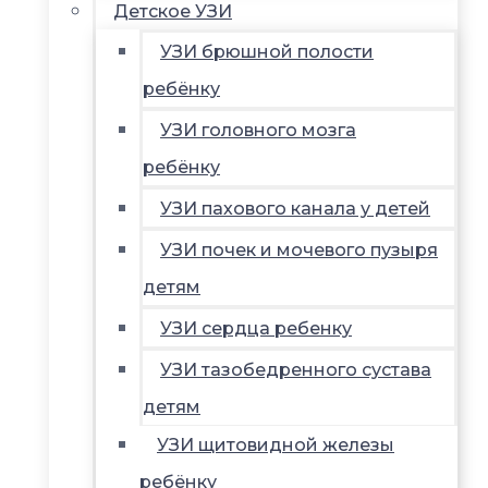
Детское УЗИ
УЗИ брюшной полости
ребёнку
УЗИ головного мозга
ребёнку
УЗИ пахового канала у детей
УЗИ почек и мочевого пузыря
детям
УЗИ сердца ребенку
УЗИ тазобедренного сустава
детям
УЗИ щитовидной железы
ребёнку