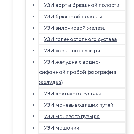
УЗИ аорты брюшной полости
УЗИ брюшной полости
УЗИ вилочковой железы
УЗИ голеностопного сустава
УЗИ желчного пузыря
УЗИ желудка с водно-
сифонной пробой (эхография
желудка)
УЗИ локтевого сустава
УЗИ мочевыводящих путей
УЗИ мочевого пузыря
УЗИ мошонки