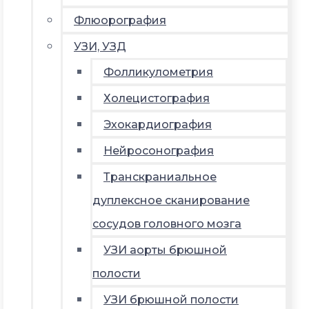
Флюорография
УЗИ, УЗД
Фолликулометрия
Холецистография
Эхокардиография
Нейросонография
Транскраниальное
дуплексное сканирование
сосудов головного мозга
УЗИ аорты брюшной
полости
УЗИ брюшной полости