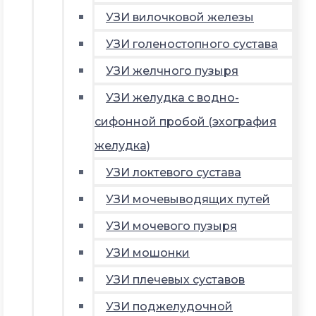
УЗИ вилочковой железы
УЗИ голеностопного сустава
УЗИ желчного пузыря
УЗИ желудка с водно-
сифонной пробой (эхография
желудка)
УЗИ локтевого сустава
УЗИ мочевыводящих путей
УЗИ мочевого пузыря
УЗИ мошонки
УЗИ плечевых суставов
УЗИ поджелудочной