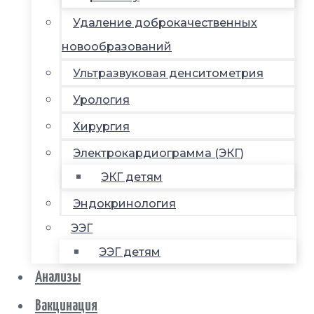
Удаление доброкачественных
новообразований
Ультразвуковая денситометрия
Урология
Хирургия
Электрокардиограмма (ЭКГ)
ЭКГ детям
Эндокринология
ЭЭГ
ЭЭГ детям
Анализы
Вакцинация