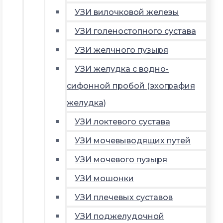
УЗИ вилочковой железы
УЗИ голеностопного сустава
УЗИ желчного пузыря
УЗИ желудка с водно-
сифонной пробой (эхография
желудка)
УЗИ локтевого сустава
УЗИ мочевыводящих путей
УЗИ мочевого пузыря
УЗИ мошонки
УЗИ плечевых суставов
УЗИ поджелудочной