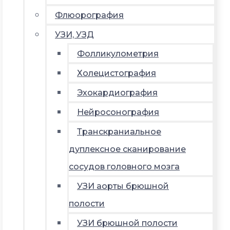
Флюорография
УЗИ, УЗД
Фолликулометрия
Холецистография
Эхокардиография
Нейросонография
Транскраниальное
дуплексное сканирование
сосудов головного мозга
УЗИ аорты брюшной
полости
УЗИ брюшной полости