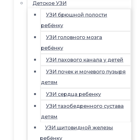
Детское УЗИ
УЗИ брюшной полости
ребёнку
УЗИ головного мозга
ребёнку
УЗИ пахового канала у детей
УЗИ почек и мочевого пузыря
детям
УЗИ сердца ребенку
УЗИ тазобедренного сустава
детям
УЗИ щитовидной железы
ребёнку