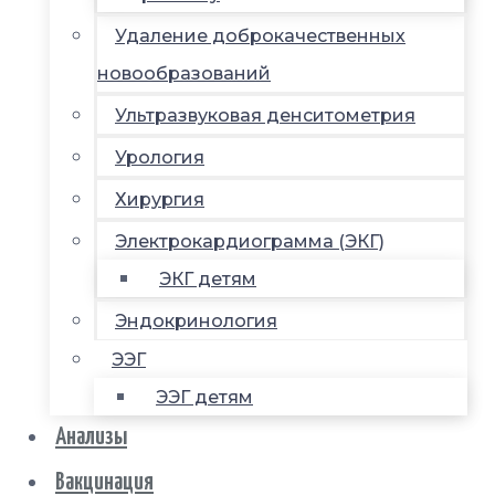
Удаление доброкачественных
новообразований
Ультразвуковая денситометрия
Урология
Хирургия
Электрокардиограмма (ЭКГ)
ЭКГ детям
Эндокринология
ЭЭГ
ЭЭГ детям
Анализы
Вакцинация