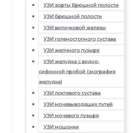
УЗИ аорты брюшной полости
УЗИ брюшной полости
УЗИ вилочковой железы
УЗИ голеностопного сустава
УЗИ желчного пузыря
УЗИ желудка с водно-
сифонной пробой (эхография
желудка)
УЗИ локтевого сустава
УЗИ мочевыводящих путей
УЗИ мочевого пузыря
УЗИ мошонки