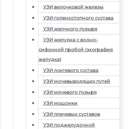
УЗИ вилочковой железы
УЗИ голеностопного сустава
УЗИ желчного пузыря
УЗИ желудка с водно-
сифонной пробой (эхография
желудка)
УЗИ локтевого сустава
УЗИ мочевыводящих путей
УЗИ мочевого пузыря
УЗИ мошонки
УЗИ плечевых суставов
УЗИ поджелудочной