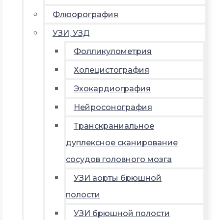
Флюорография
УЗИ, УЗД
Фолликулометрия
Холецистография
Эхокардиография
Нейросонография
Транскраниальное
дуплексное сканирование
сосудов головного мозга
УЗИ аорты брюшной
полости
УЗИ брюшной полости