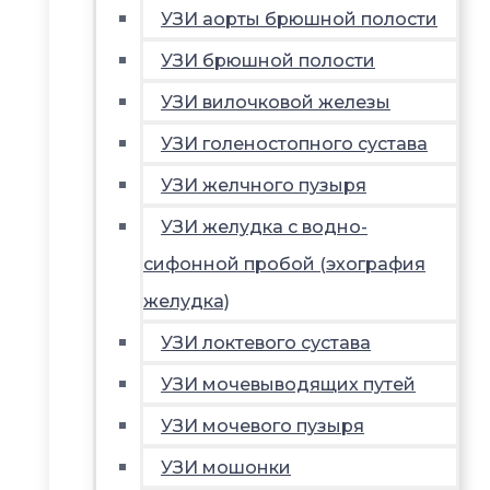
УЗИ аорты брюшной полости
УЗИ брюшной полости
УЗИ вилочковой железы
УЗИ голеностопного сустава
УЗИ желчного пузыря
УЗИ желудка с водно-
сифонной пробой (эхография
желудка)
УЗИ локтевого сустава
УЗИ мочевыводящих путей
УЗИ мочевого пузыря
УЗИ мошонки