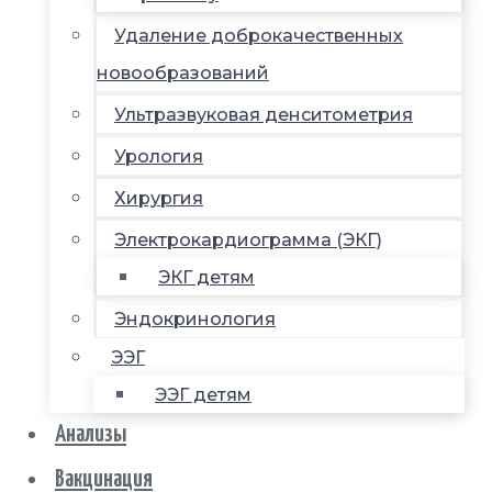
Удаление доброкачественных
новообразований
Ультразвуковая денситометрия
Урология
Хирургия
Электрокардиограмма (ЭКГ)
ЭКГ детям
Эндокринология
ЭЭГ
ЭЭГ детям
Анализы
Вакцинация