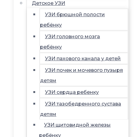
Детское УЗИ
УЗИ брюшной полости
ребёнку
УЗИ головного мозга
ребёнку
УЗИ пахового канала у детей
УЗИ почек и мочевого пузыря
детям
УЗИ сердца ребенку
УЗИ тазобедренного сустава
детям
УЗИ щитовидной железы
ребёнку