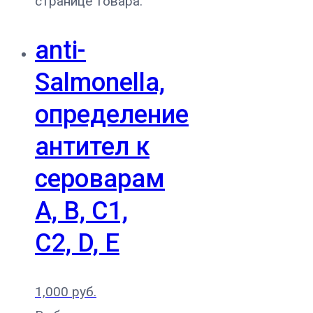
странице товара.
anti-
Salmonella,
определение
антител к
сероварам
A, B, C1,
C2, D, E
1,000
руб.