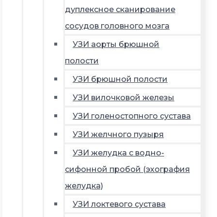
дуплексное сканирование
сосудов головного мозга
УЗИ аорты брюшной
полости
УЗИ брюшной полости
УЗИ вилочковой железы
УЗИ голеностопного сустава
УЗИ желчного пузыря
УЗИ желудка с водно-
сифонной пробой (эхография
желудка)
УЗИ локтевого сустава