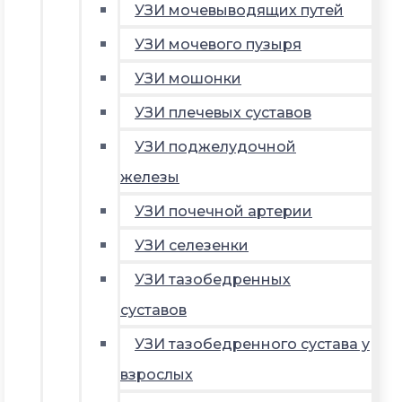
УЗИ мочевыводящих путей
УЗИ мочевого пузыря
УЗИ мошонки
УЗИ плечевых суставов
УЗИ поджелудочной
железы
УЗИ почечной артерии
УЗИ селезенки
УЗИ тазобедренных
суставов
УЗИ тазобедренного сустава у
взрослых