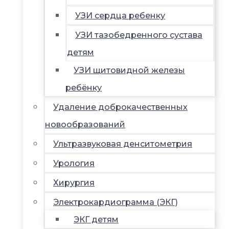
УЗИ сердца ребенку
УЗИ тазобедренного сустава
детям
УЗИ щитовидной железы
ребёнку
Удаление доброкачественных
новообразований
Ультразвуковая денситометрия
Урология
Хирургия
Электрокардиограмма (ЭКГ)
ЭКГ детям