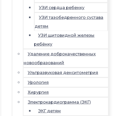
УЗИ сердца ребенку
УЗИ тазобедренного сустава
детям
УЗИ щитовидной железы
ребёнку
Удаление доброкачественных
новообразований
Ультразвуковая денситометрия
Урология
Хирургия
Электрокардиограмма (ЭКГ)
ЭКГ детям