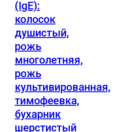
(IgE):
колосок
душистый,
рожь
многолетняя,
рожь
культивированная,
тимофеевка,
бухарник
шерстистый