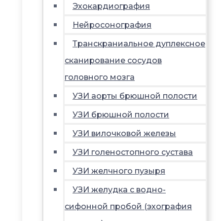
Эхокардиография
Нейросонография
Транскраниальное дуплексное
сканирование сосудов
головного мозга
УЗИ аорты брюшной полости
УЗИ брюшной полости
УЗИ вилочковой железы
УЗИ голеностопного сустава
УЗИ желчного пузыря
УЗИ желудка с водно-
сифонной пробой (эхография