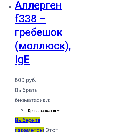
Аллерген
f338 –
гребешок
(моллюск),
IgE
800
руб.
Выбрать
биоматериал:
Выберите
параметры
Этот