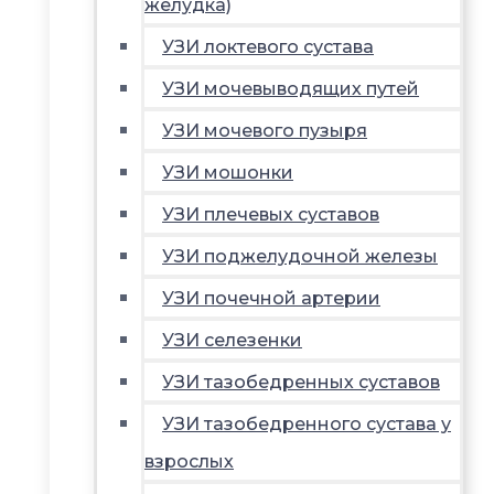
желудка)
УЗИ локтевого сустава
УЗИ мочевыводящих путей
УЗИ мочевого пузыря
УЗИ мошонки
УЗИ плечевых суставов
УЗИ поджелудочной железы
УЗИ почечной артерии
УЗИ селезенки
УЗИ тазобедренных суставов
УЗИ тазобедренного сустава у
взрослых