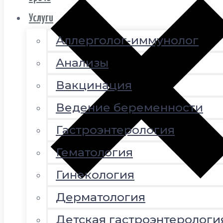
Услуги
Аллерголог-иммунолог
Анализы
Вакцинация
Ведение беременности
Гастроэнтерология
Гематология
Гинекология
Дерматология
Детская гастроэнтерологи