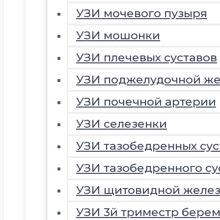
УЗИ мочевого пузыря
УЗИ мошонки
УЗИ плечевых суставов
УЗИ поджелудочной ж
УЗИ почечной артерии
УЗИ селезенки
УЗИ тазобедренных сус
УЗИ тазобедренного су
УЗИ щитовидной желе
УЗИ 3й триместр береме