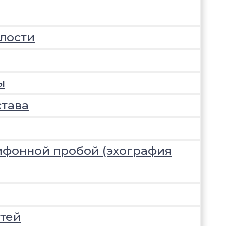
лости
ы
става
ифонной пробой (эхография
тей