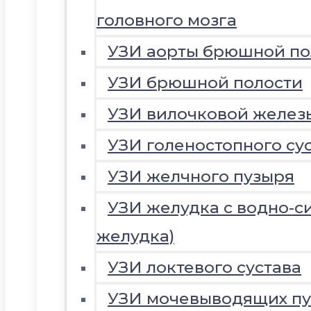
головного мозга
УЗИ аорты брюшной по
УЗИ брюшной полости
УЗИ вилочковой желез
УЗИ голеностопного су
УЗИ желчного пузыря
УЗИ желудка с водно-с
желудка)
УЗИ локтевого сустава
УЗИ мочевыводящих пу