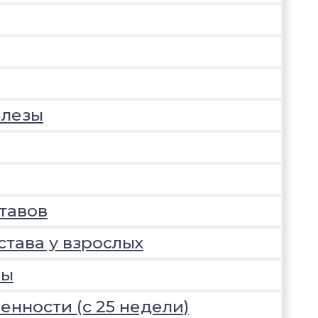
елезы
тавов
става у взрослых
зы
нности (с 25 недели)