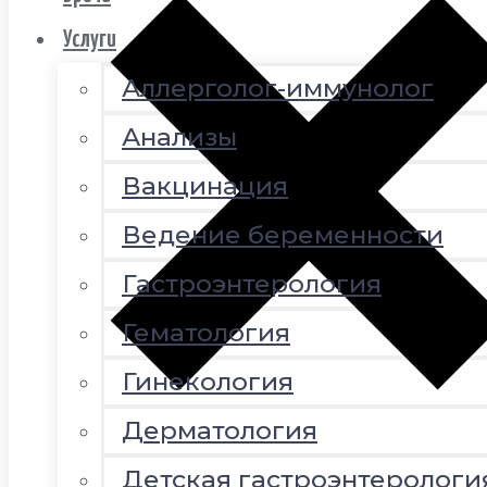
Услуги
Аллерголог-иммунолог
Анализы
Вакцинация
Ведение беременности
Гастроэнтерология
Гематология
Гинекология
Дерматология
Детская гастроэнтерологи