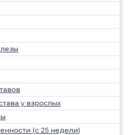
елезы
тавов
става у взрослых
зы
нности (с 25 недели)