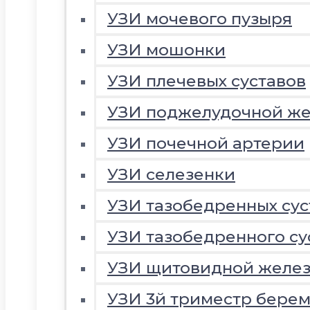
УЗИ мочевого пузыря
УЗИ мошонки
УЗИ плечевых суставов
УЗИ поджелудочной ж
УЗИ почечной артерии
УЗИ селезенки
УЗИ тазобедренных сус
УЗИ тазобедренного су
УЗИ щитовидной желе
УЗИ 3й триместр береме