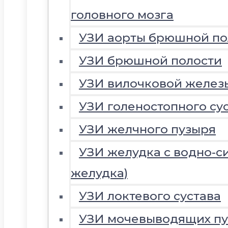
головного мозга
УЗИ аорты брюшной по
УЗИ брюшной полости
УЗИ вилочковой желез
УЗИ голеностопного су
УЗИ желчного пузыря
УЗИ желудка с водно-с
желудка)
УЗИ локтевого сустава
УЗИ мочевыводящих пу