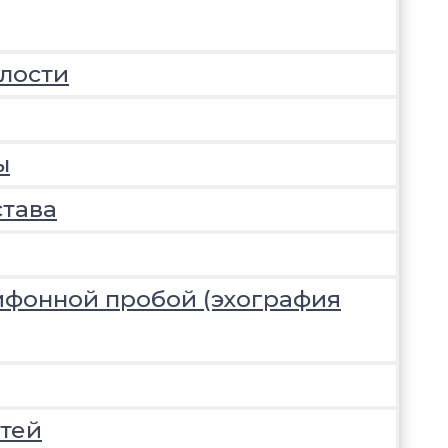
лости
ы
става
ифонной пробой (эхография
тей