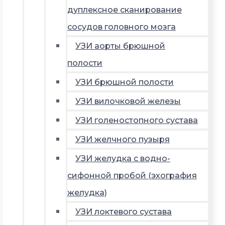
дуплексное сканирование
сосудов головного мозга
УЗИ аорты брюшной
полости
УЗИ брюшной полости
УЗИ вилочковой железы
УЗИ голеностопного сустава
УЗИ желчного пузыря
УЗИ желудка с водно-
сифонной пробой (эхография
желудка)
УЗИ локтевого сустава