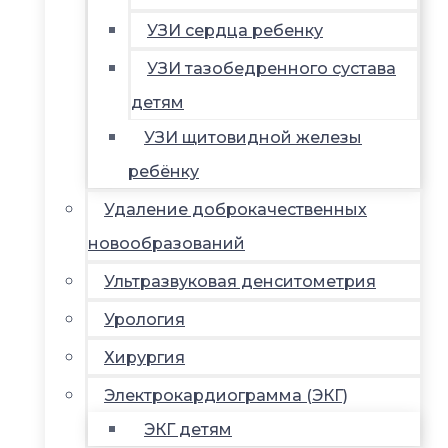
УЗИ сердца ребенку
УЗИ тазобедренного сустава
детям
УЗИ щитовидной железы
ребёнку
Удаление доброкачественных
новообразований
Ультразвуковая денситометрия
Урология
Хирургия
Электрокардиограмма (ЭКГ)
ЭКГ детям