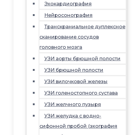
Эхокардиография
Нейросонография
Транскраниальное дуплексное
сканирование сосудов
головного мозга
УЗИ аорты брюшной полости
УЗИ брюшной полости
УЗИ вилочковой железы
УЗИ голеностопного сустава
УЗИ желчного пузыря
УЗИ желудка с водно-
сифонной пробой (эхография