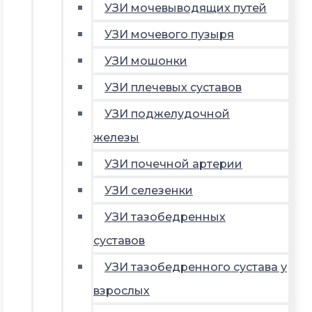
УЗИ мочевыводящих путей
УЗИ мочевого пузыря
УЗИ мошонки
УЗИ плечевых суставов
УЗИ поджелудочной
железы
УЗИ почечной артерии
УЗИ селезенки
УЗИ тазобедренных
суставов
УЗИ тазобедренного сустава у
взрослых