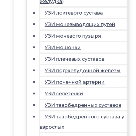
желудка)
УЗИ локтевого сустава
УЗИ мочевыводящих путей
УЗИ мочевого пузыря
УЗИ мошонки
УЗИ плечевых суставов
УЗИ поджелудочной железы
УЗИ почечной артерии
УЗИ селезенки
УЗИ тазобедренных суставов
УЗИ тазобедренного сустава у
взрослых