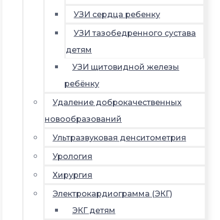
УЗИ сердца ребенку
УЗИ тазобедренного сустава
детям
УЗИ щитовидной железы
ребёнку
Удаление доброкачественных
новообразований
Ультразвуковая денситометрия
Урология
Хирургия
Электрокардиограмма (ЭКГ)
ЭКГ детям