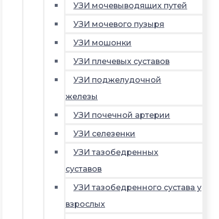
УЗИ мочевыводящих путей
УЗИ мочевого пузыря
УЗИ мошонки
УЗИ плечевых суставов
УЗИ поджелудочной
железы
УЗИ почечной артерии
УЗИ селезенки
УЗИ тазобедренных
суставов
УЗИ тазобедренного сустава у
взрослых