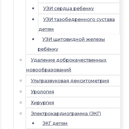
УЗИ сердца ребенку
УЗИ тазобедренного сустава
детям
УЗИ щитовидной железы
ребёнку
Удаление доброкачественных
новообразований
Ультразвуковая денситометрия
Урология
Хирургия
Электрокардиограмма (ЭКГ)
ЭКГ детям