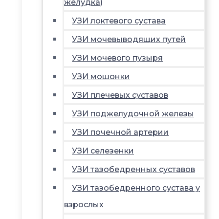
желудка)
УЗИ локтевого сустава
УЗИ мочевыводящих путей
УЗИ мочевого пузыря
УЗИ мошонки
УЗИ плечевых суставов
УЗИ поджелудочной железы
УЗИ почечной артерии
УЗИ селезенки
УЗИ тазобедренных суставов
УЗИ тазобедренного сустава у
взрослых