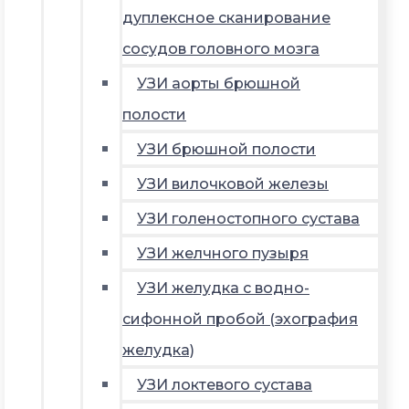
дуплексное сканирование
сосудов головного мозга
УЗИ аорты брюшной
полости
УЗИ брюшной полости
УЗИ вилочковой железы
УЗИ голеностопного сустава
УЗИ желчного пузыря
УЗИ желудка с водно-
сифонной пробой (эхография
желудка)
УЗИ локтевого сустава