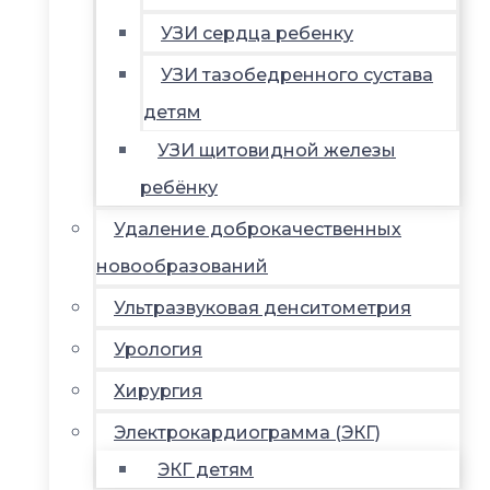
УЗИ сердца ребенку
УЗИ тазобедренного сустава
детям
УЗИ щитовидной железы
ребёнку
Удаление доброкачественных
новообразований
Ультразвуковая денситометрия
Урология
Хирургия
Электрокардиограмма (ЭКГ)
ЭКГ детям