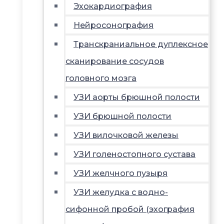
Эхокардиография
Нейросонография
Транскраниальное дуплексное
сканирование сосудов
головного мозга
УЗИ аорты брюшной полости
УЗИ брюшной полости
УЗИ вилочковой железы
УЗИ голеностопного сустава
УЗИ желчного пузыря
УЗИ желудка с водно-
сифонной пробой (эхография