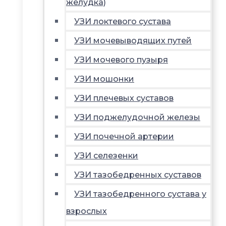
желудка)
УЗИ локтевого сустава
УЗИ мочевыводящих путей
УЗИ мочевого пузыря
УЗИ мошонки
УЗИ плечевых суставов
УЗИ поджелудочной железы
УЗИ почечной артерии
УЗИ селезенки
УЗИ тазобедренных суставов
УЗИ тазобедренного сустава у
взрослых