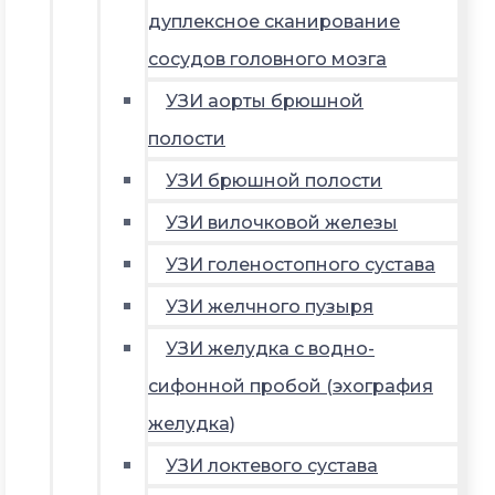
дуплексное сканирование
сосудов головного мозга
УЗИ аорты брюшной
полости
УЗИ брюшной полости
УЗИ вилочковой железы
УЗИ голеностопного сустава
УЗИ желчного пузыря
УЗИ желудка с водно-
сифонной пробой (эхография
желудка)
УЗИ локтевого сустава