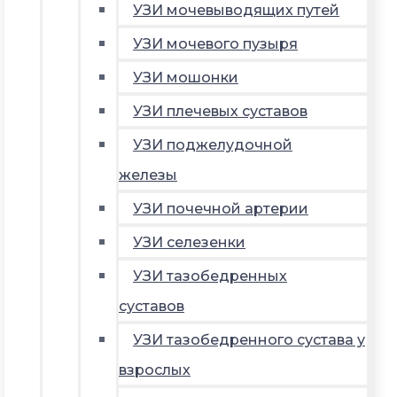
УЗИ мочевыводящих путей
УЗИ мочевого пузыря
УЗИ мошонки
УЗИ плечевых суставов
УЗИ поджелудочной
железы
УЗИ почечной артерии
УЗИ селезенки
УЗИ тазобедренных
суставов
УЗИ тазобедренного сустава у
взрослых