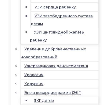
УЗИ сердца ребенку
УЗИ тазобедренного сустава
детям
УЗИ щитовидной железы
ребёнку
Удаление доброкачественных
новообразований
Ультразвуковая денситометрия
Урология
Хирургия
Электрокардиограмма (ЭКГ)
ЭКГ детям