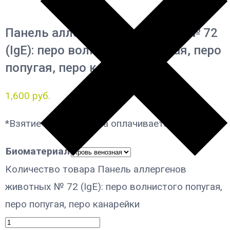
Панель аллергенов животных № 72
(IgE): перо волнистого попугая, перо
попугая, перо канарейки
1,600
руб.
*Взятие биоматериала оплачивается отдельно
Биоматериал
Количество товара Панель аллергенов
животных № 72 (IgE): перо волнистого попугая,
перо попугая, перо канарейки