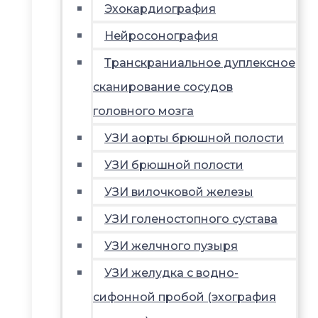
Эхокардиография
Нейросонография
Транскраниальное дуплексное
сканирование сосудов
головного мозга
УЗИ аорты брюшной полости
УЗИ брюшной полости
УЗИ вилочковой железы
УЗИ голеностопного сустава
УЗИ желчного пузыря
УЗИ желудка с водно-
сифонной пробой (эхография