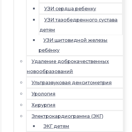
УЗИ сердца ребенку
УЗИ тазобедренного сустава
детям
УЗИ щитовидной железы
ребёнку
Удаление доброкачественных
новообразований
Ультразвуковая денситометрия
Урология
Хирургия
Электрокардиограмма (ЭКГ)
ЭКГ детям