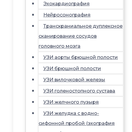
Эхокардиография
Нейросонография
Транскраниальное дуплексное
сканирование сосудов
головного мозга
УЗИ аорты брюшной полости
УЗИ брюшной полости
УЗИ вилочковой железы
УЗИ голеностопного сустава
УЗИ желчного пузыря
УЗИ желудка с водно-
сифонной пробой (эхография