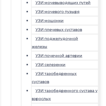
УЗИ мочевыводящих путей
УЗИ мочевого пузыря
УЗИ мошонки
УЗИ плечевых суставов
УЗИ поджелудочной
железы
УЗИ почечной артерии
УЗИ селезенки
УЗИ тазобедренных
суставов
УЗИ тазобедренного сустава у
взрослых