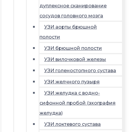
дуплексное сканирование
сосудов головного мозга
УЗИ аорты брюшной
полости
УЗИ брюшной полости
УЗИ вилочковой железы
УЗИ голеностопного сустава
УЗИ желчного пузыря
УЗИ желудка с водно-
сифонной пробой (эхография
желудка)
УЗИ локтевого сустава