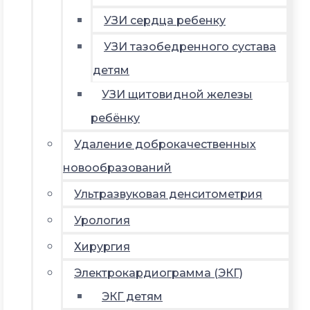
УЗИ сердца ребенку
УЗИ тазобедренного сустава
детям
УЗИ щитовидной железы
ребёнку
Удаление доброкачественных
новообразований
Ультразвуковая денситометрия
Урология
Хирургия
Электрокардиограмма (ЭКГ)
ЭКГ детям