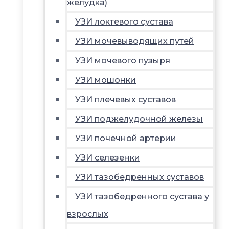
желудка)
УЗИ локтевого сустава
УЗИ мочевыводящих путей
УЗИ мочевого пузыря
УЗИ мошонки
УЗИ плечевых суставов
УЗИ поджелудочной железы
УЗИ почечной артерии
УЗИ селезенки
УЗИ тазобедренных суставов
УЗИ тазобедренного сустава у
взрослых