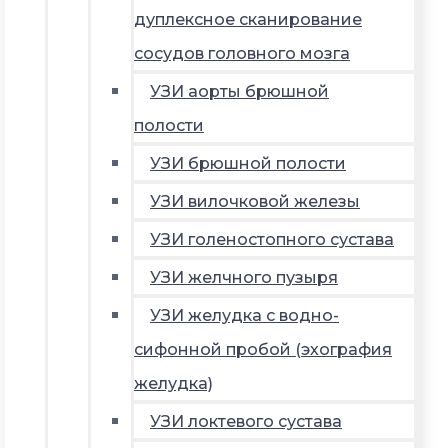
дуплексное сканирование
сосудов головного мозга
УЗИ аорты брюшной
полости
УЗИ брюшной полости
УЗИ вилочковой железы
УЗИ голеностопного сустава
УЗИ желчного пузыря
УЗИ желудка с водно-
сифонной пробой (эхография
желудка)
УЗИ локтевого сустава