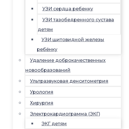
УЗИ сердца ребенку
УЗИ тазобедренного сустава
детям
УЗИ щитовидной железы
ребёнку
Удаление доброкачественных
новообразований
Ультразвуковая денситометрия
Урология
Хирургия
Электрокардиограмма (ЭКГ)
ЭКГ детям