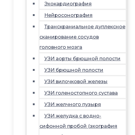
Эхокардиография
Нейросонография
Транскраниальное дуплексное
сканирование сосудов
головного мозга
УЗИ аорты брюшной полости
УЗИ брюшной полости
УЗИ вилочковой железы
УЗИ голеностопного сустава
УЗИ желчного пузыря
УЗИ желудка с водно-
сифонной пробой (эхография