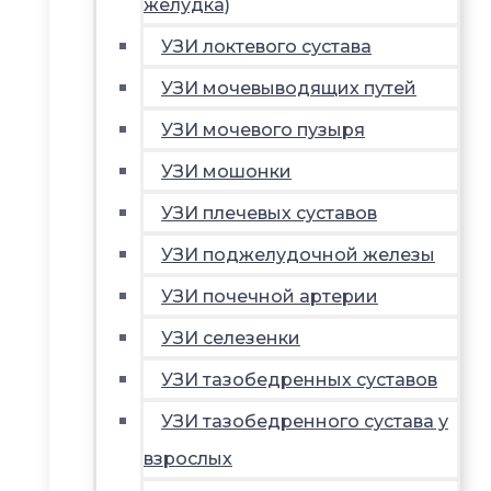
желудка)
УЗИ локтевого сустава
УЗИ мочевыводящих путей
УЗИ мочевого пузыря
УЗИ мошонки
УЗИ плечевых суставов
УЗИ поджелудочной железы
УЗИ почечной артерии
УЗИ селезенки
УЗИ тазобедренных суставов
УЗИ тазобедренного сустава у
взрослых