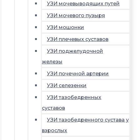
УЗИ мочевыводящих путей
УЗИ мочевого пузыря
УЗИ мошонки
УЗИ плечевых суставов
УЗИ поджелудочной
железы
УЗИ почечной артерии
УЗИ селезенки
УЗИ тазобедренных
суставов
УЗИ тазобедренного сустава у
взрослых