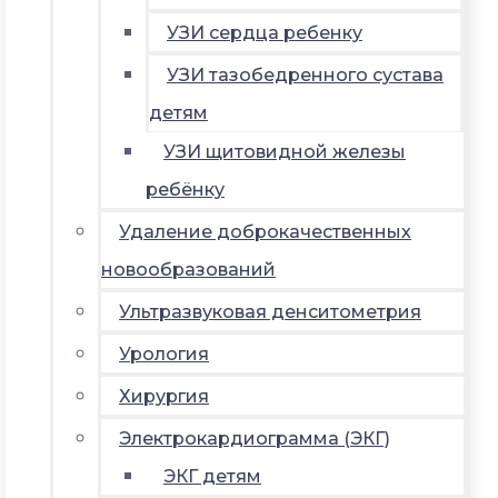
УЗИ сердца ребенку
УЗИ тазобедренного сустава
детям
УЗИ щитовидной железы
ребёнку
Удаление доброкачественных
новообразований
Ультразвуковая денситометрия
Урология
Хирургия
Электрокардиограмма (ЭКГ)
ЭКГ детям