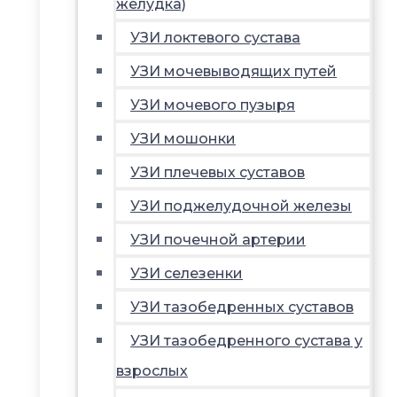
желудка)
УЗИ локтевого сустава
УЗИ мочевыводящих путей
УЗИ мочевого пузыря
УЗИ мошонки
УЗИ плечевых суставов
УЗИ поджелудочной железы
УЗИ почечной артерии
УЗИ селезенки
УЗИ тазобедренных суставов
УЗИ тазобедренного сустава у
взрослых