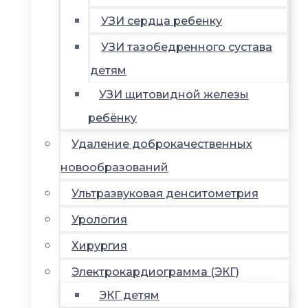
УЗИ сердца ребенку
УЗИ тазобедренного сустава
детям
УЗИ щитовидной железы
ребёнку
Удаление доброкачественных
новообразований
Ультразвуковая денситометрия
Урология
Хирургия
Электрокардиограмма (ЭКГ)
ЭКГ детям