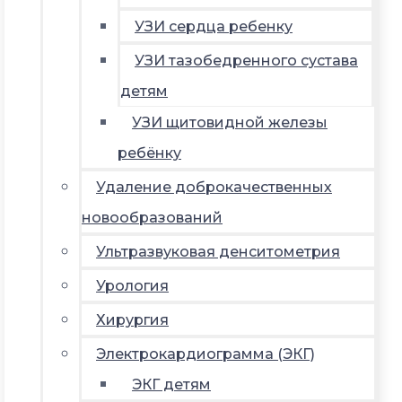
УЗИ сердца ребенку
УЗИ тазобедренного сустава
детям
УЗИ щитовидной железы
ребёнку
Удаление доброкачественных
новообразований
Ультразвуковая денситометрия
Урология
Хирургия
Электрокардиограмма (ЭКГ)
ЭКГ детям