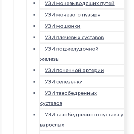
УЗИ мочевыводящих путей
УЗИ мочевого пузыря
УЗИ мошонки
УЗИ плечевых суставов
УЗИ поджелудочной
железы
УЗИ почечной артерии
УЗИ селезенки
УЗИ тазобедренных
суставов
УЗИ тазобедренного сустава у
взрослых