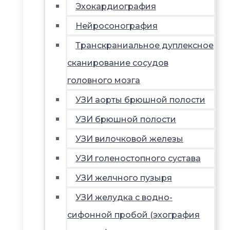
Эхокардиография
Нейросонография
Транскраниальное дуплексное
сканирование сосудов
головного мозга
УЗИ аорты брюшной полости
УЗИ брюшной полости
УЗИ вилочковой железы
УЗИ голеностопного сустава
УЗИ желчного пузыря
УЗИ желудка с водно-
сифонной пробой (эхография