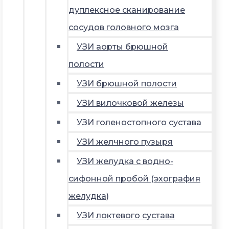
дуплексное сканирование
сосудов головного мозга
УЗИ аорты брюшной
полости
УЗИ брюшной полости
УЗИ вилочковой железы
УЗИ голеностопного сустава
УЗИ желчного пузыря
УЗИ желудка с водно-
сифонной пробой (эхография
желудка)
УЗИ локтевого сустава