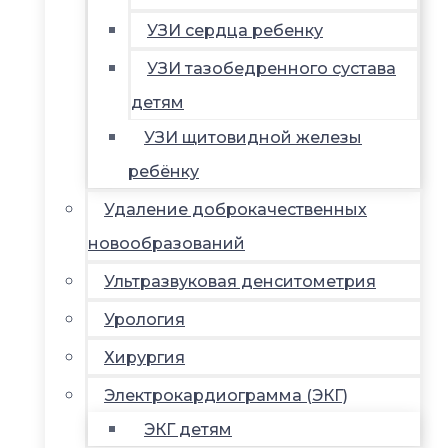
УЗИ сердца ребенку
УЗИ тазобедренного сустава
детям
УЗИ щитовидной железы
ребёнку
Удаление доброкачественных
новообразований
Ультразвуковая денситометрия
Урология
Хирургия
Электрокардиограмма (ЭКГ)
ЭКГ детям