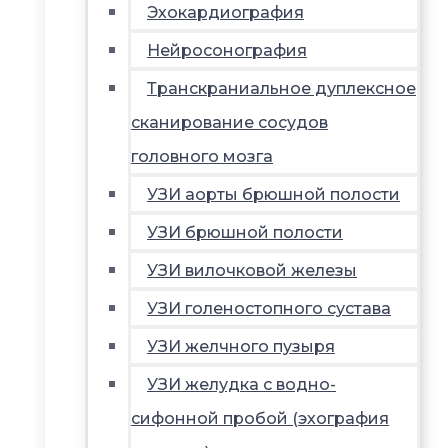
Эхокардиография
Нейросонография
Транскраниальное дуплексное
сканирование сосудов
головного мозга
УЗИ аорты брюшной полости
УЗИ брюшной полости
УЗИ вилочковой железы
УЗИ голеностопного сустава
УЗИ желчного пузыря
УЗИ желудка с водно-
сифонной пробой (эхография