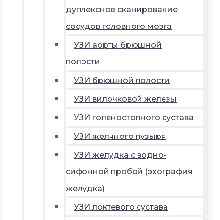
дуплексное сканирование
сосудов головного мозга
УЗИ аорты брюшной
полости
УЗИ брюшной полости
УЗИ вилочковой железы
УЗИ голеностопного сустава
УЗИ желчного пузыря
УЗИ желудка с водно-
сифонной пробой (эхография
желудка)
УЗИ локтевого сустава