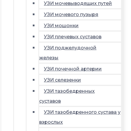
УЗИ мочевыводящих путей
УЗИ мочевого пузыря
УЗИ мошонки
УЗИ плечевых суставов
УЗИ поджелудочной
железы
УЗИ почечной артерии
УЗИ селезенки
УЗИ тазобедренных
суставов
УЗИ тазобедренного сустава у
взрослых