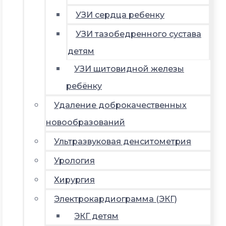
УЗИ сердца ребенку
УЗИ тазобедренного сустава
детям
УЗИ щитовидной железы
ребёнку
Удаление доброкачественных
новообразований
Ультразвуковая денситометрия
Урология
Хирургия
Электрокардиограмма (ЭКГ)
ЭКГ детям