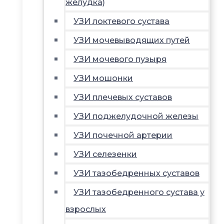
желудка)
УЗИ локтевого сустава
УЗИ мочевыводящих путей
УЗИ мочевого пузыря
УЗИ мошонки
УЗИ плечевых суставов
УЗИ поджелудочной железы
УЗИ почечной артерии
УЗИ селезенки
УЗИ тазобедренных суставов
УЗИ тазобедренного сустава у
взрослых