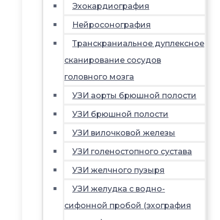
Эхокардиография
Нейросонография
Транскраниальное дуплексное
сканирование сосудов
головного мозга
УЗИ аорты брюшной полости
УЗИ брюшной полости
УЗИ вилочковой железы
УЗИ голеностопного сустава
УЗИ желчного пузыря
УЗИ желудка с водно-
сифонной пробой (эхография