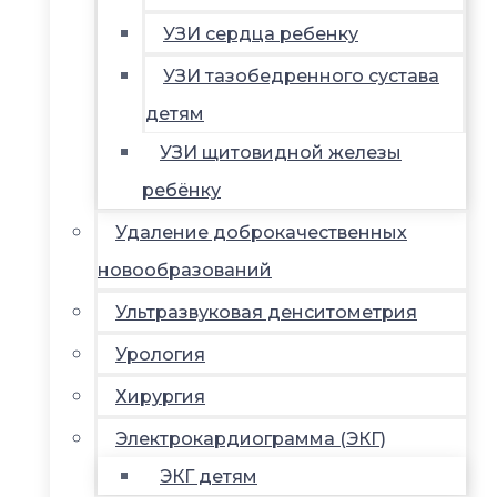
УЗИ сердца ребенку
УЗИ тазобедренного сустава
детям
УЗИ щитовидной железы
ребёнку
Удаление доброкачественных
новообразований
Ультразвуковая денситометрия
Урология
Хирургия
Электрокардиограмма (ЭКГ)
ЭКГ детям