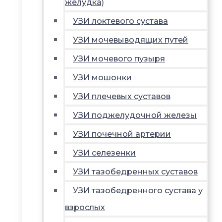
желудка)
УЗИ локтевого сустава
УЗИ мочевыводящих путей
УЗИ мочевого пузыря
УЗИ мошонки
УЗИ плечевых суставов
УЗИ поджелудочной железы
УЗИ почечной артерии
УЗИ селезенки
УЗИ тазобедренных суставов
УЗИ тазобедренного сустава у
взрослых