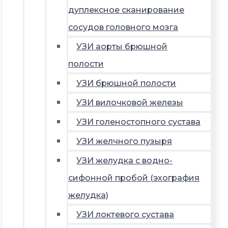
дуплексное сканирование
сосудов головного мозга
УЗИ аорты брюшной
полости
УЗИ брюшной полости
УЗИ вилочковой железы
УЗИ голеностопного сустава
УЗИ желчного пузыря
УЗИ желудка с водно-
сифонной пробой (эхография
желудка)
УЗИ локтевого сустава