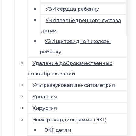
УЗИ сердца ребенку
УЗИ тазобедренного сустава
детям
УЗИ щитовидной железы
ребёнку
Удаление доброкачественных
новообразований
Ультразвуковая денситометрия
Урология
Хирургия
Электрокардиограмма (ЭКГ)
ЭКГ детям