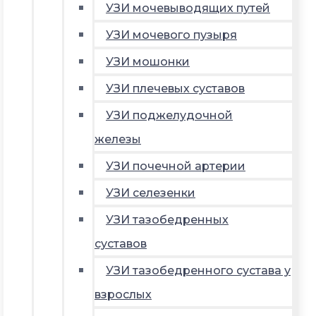
УЗИ мочевыводящих путей
УЗИ мочевого пузыря
УЗИ мошонки
УЗИ плечевых суставов
УЗИ поджелудочной
железы
УЗИ почечной артерии
УЗИ селезенки
УЗИ тазобедренных
суставов
УЗИ тазобедренного сустава у
взрослых