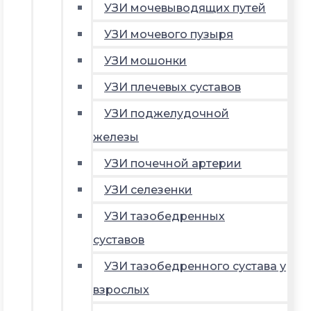
УЗИ мочевыводящих путей
УЗИ мочевого пузыря
УЗИ мошонки
УЗИ плечевых суставов
УЗИ поджелудочной
железы
УЗИ почечной артерии
УЗИ селезенки
УЗИ тазобедренных
суставов
УЗИ тазобедренного сустава у
взрослых