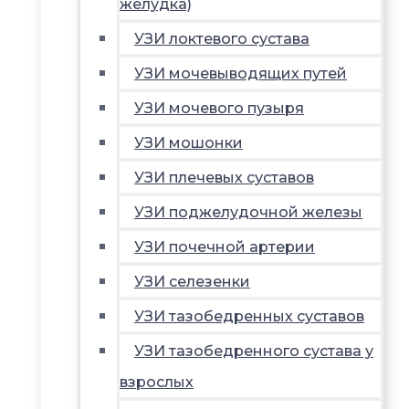
желудка)
УЗИ локтевого сустава
УЗИ мочевыводящих путей
УЗИ мочевого пузыря
УЗИ мошонки
УЗИ плечевых суставов
УЗИ поджелудочной железы
УЗИ почечной артерии
УЗИ селезенки
УЗИ тазобедренных суставов
УЗИ тазобедренного сустава у
взрослых