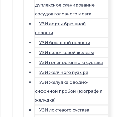
дуплексное сканирование
сосудов головного мозга
УЗИ аорты брюшной
полости
УЗИ брюшной полости
УЗИ вилочковой железы
УЗИ голеностопного сустава
УЗИ желчного пузыря
УЗИ желудка с водно-
сифонной пробой (эхография
желудка)
УЗИ локтевого сустава