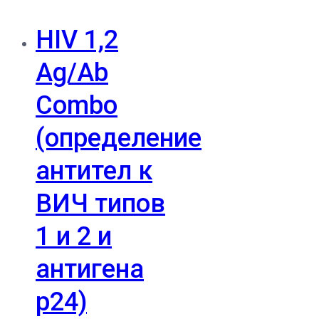
HIV 1,2
Ag/Ab
Combo
(определение
антител к
ВИЧ типов
1 и 2 и
антигена
p24)