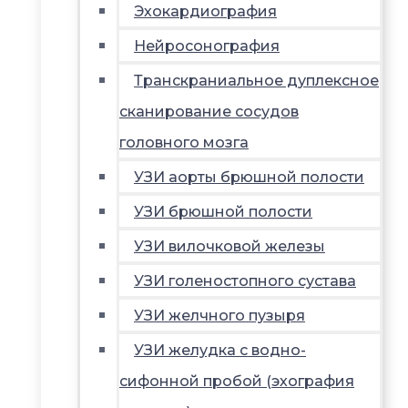
Эхокардиография
Нейросонография
Транскраниальное дуплексное
сканирование сосудов
головного мозга
УЗИ аорты брюшной полости
УЗИ брюшной полости
УЗИ вилочковой железы
УЗИ голеностопного сустава
УЗИ желчного пузыря
УЗИ желудка с водно-
сифонной пробой (эхография