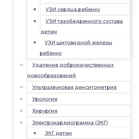
УЗИ сердца ребенку
УЗИ тазобедренного сустава
детям
УЗИ щитовидной железы
ребёнку
Удаление доброкачественных
новообразований
Ультразвуковая денситометрия
Урология
Хирургия
Электрокардиограмма (ЭКГ)
ЭКГ детям