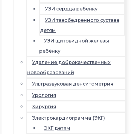
УЗИ сердца ребенку
УЗИ тазобедренного сустава
детям
УЗИ щитовидной железы
ребёнку
Удаление доброкачественных
новообразований
Ультразвуковая денситометрия
Урология
Хирургия
Электрокардиограмма (ЭКГ)
ЭКГ детям