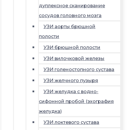
дуплексное сканирование
сосудов головного мозга
УЗИ аорты брюшной
полости
УЗИ брюшной полости
УЗИ вилочковой железы
УЗИ голеностопного сустава
УЗИ желчного пузыря
УЗИ желудка с водно-
сифонной пробой (эхография
желудка)
УЗИ локтевого сустава