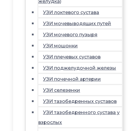
желудка)
УЗИ локтевого сустава
УЗИ мочевыводящих путей
УЗИ мочевого пузыря
УЗИ мошонки
УЗИ плечевых суставов
УЗИ поджелудочной железы
УЗИ почечной артерии
УЗИ селезенки
УЗИ тазобедренных суставов
УЗИ тазобедренного сустава у
взрослых