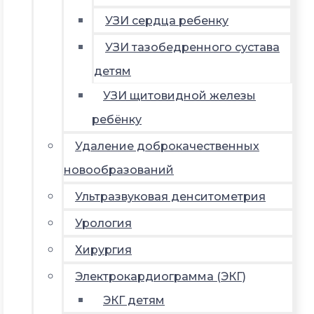
УЗИ сердца ребенку
УЗИ тазобедренного сустава
детям
УЗИ щитовидной железы
ребёнку
Удаление доброкачественных
новообразований
Ультразвуковая денситометрия
Урология
Хирургия
Электрокардиограмма (ЭКГ)
ЭКГ детям