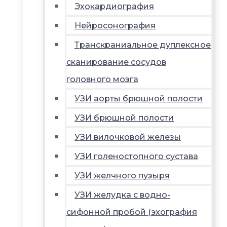
Эхокардиография
Нейросонография
Транскраниальное дуплексное
сканирование сосудов
головного мозга
УЗИ аорты брюшной полости
УЗИ брюшной полости
УЗИ вилочковой железы
УЗИ голеностопного сустава
УЗИ желчного пузыря
УЗИ желудка с водно-
сифонной пробой (эхография