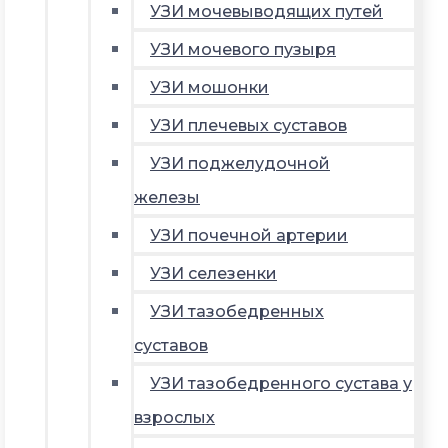
УЗИ мочевыводящих путей
УЗИ мочевого пузыря
УЗИ мошонки
УЗИ плечевых суставов
УЗИ поджелудочной
железы
УЗИ почечной артерии
УЗИ селезенки
УЗИ тазобедренных
суставов
УЗИ тазобедренного сустава у
взрослых