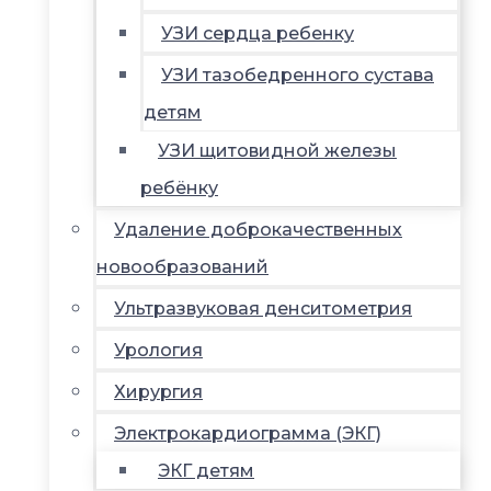
УЗИ сердца ребенку
УЗИ тазобедренного сустава
детям
УЗИ щитовидной железы
ребёнку
Удаление доброкачественных
новообразований
Ультразвуковая денситометрия
Урология
Хирургия
Электрокардиограмма (ЭКГ)
ЭКГ детям