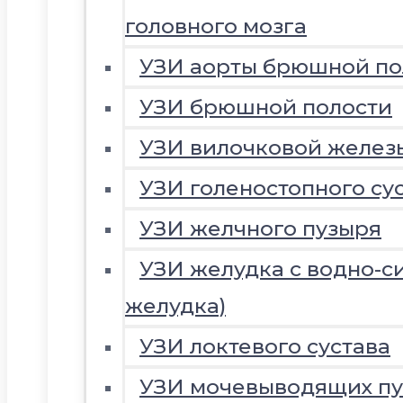
головного мозга
УЗИ аорты брюшной по
УЗИ брюшной полости
УЗИ вилочковой желез
УЗИ голеностопного су
УЗИ желчного пузыря
УЗИ желудка с водно-с
желудка)
УЗИ локтевого сустава
УЗИ мочевыводящих пу