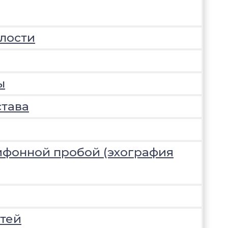
лости
ы
става
ифонной пробой (эхография
тей