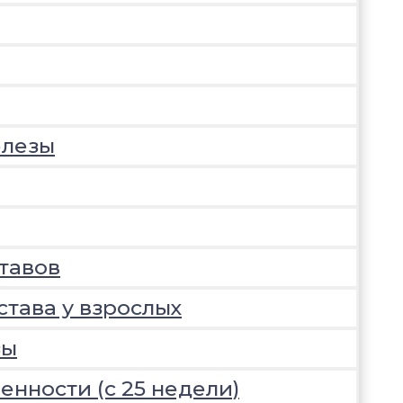
елезы
тавов
става у взрослых
зы
нности (с 25 недели)