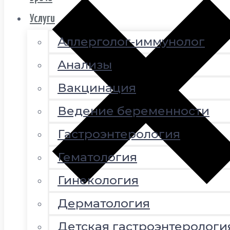
Услуги
Аллерголог-иммунолог
Анализы
Вакцинация
Ведение беременности
Гастроэнтерология
Гематология
Гинекология
Дерматология
Детская гастроэнтерологи