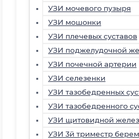
УЗИ мочевого пузыря
УЗИ мошонки
УЗИ плечевых суставов
УЗИ поджелудочной ж
УЗИ почечной артерии
УЗИ селезенки
УЗИ тазобедренных сус
УЗИ тазобедренного су
УЗИ щитовидной желе
УЗИ 3й триместр береме