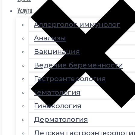
Услуги
Аллерголог-иммунолог
Анализы
Вакцинация
Ведение беременности
Гастроэнтерология
Гематология
Гинекология
Дерматология
Детская гастроэнтерологи