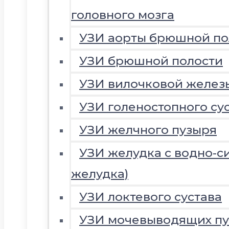
головного мозга
УЗИ аорты брюшной по
УЗИ брюшной полости
УЗИ вилочковой желез
УЗИ голеностопного су
УЗИ желчного пузыря
УЗИ желудка с водно-с
желудка)
УЗИ локтевого сустава
УЗИ мочевыводящих пу