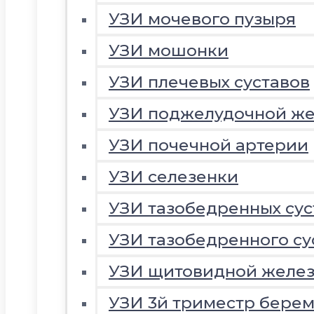
УЗИ мочевого пузыря
УЗИ мошонки
УЗИ плечевых суставов
УЗИ поджелудочной ж
УЗИ почечной артерии
УЗИ селезенки
УЗИ тазобедренных сус
УЗИ тазобедренного су
УЗИ щитовидной желе
УЗИ 3й триместр береме