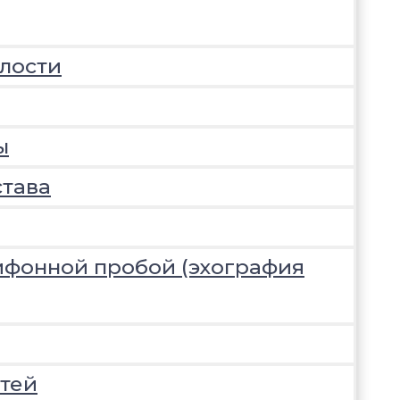
лости
ы
става
ифонной пробой (эхография
тей