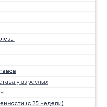
елезы
тавов
става у взрослых
зы
нности (с 25 недели)