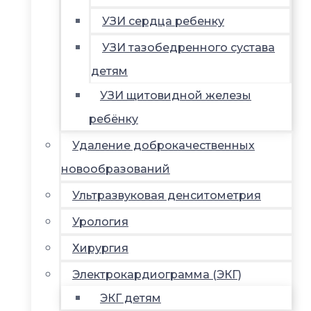
УЗИ сердца ребенку
УЗИ тазобедренного сустава
детям
УЗИ щитовидной железы
ребёнку
Удаление доброкачественных
новообразований
Ультразвуковая денситометрия
Урология
Хирургия
Электрокардиограмма (ЭКГ)
ЭКГ детям