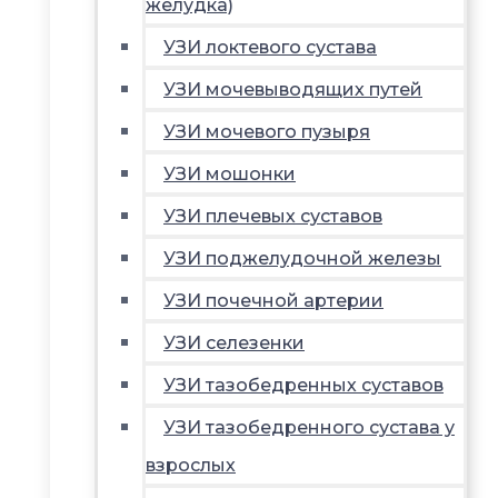
желудка)
УЗИ локтевого сустава
УЗИ мочевыводящих путей
УЗИ мочевого пузыря
УЗИ мошонки
УЗИ плечевых суставов
УЗИ поджелудочной железы
УЗИ почечной артерии
УЗИ селезенки
УЗИ тазобедренных суставов
УЗИ тазобедренного сустава у
взрослых