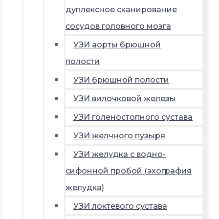
дуплексное сканирование
сосудов головного мозга
УЗИ аорты брюшной
полости
УЗИ брюшной полости
УЗИ вилочковой железы
УЗИ голеностопного сустава
УЗИ желчного пузыря
УЗИ желудка с водно-
сифонной пробой (эхография
желудка)
УЗИ локтевого сустава