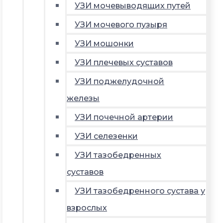
УЗИ мочевыводящих путей
УЗИ мочевого пузыря
УЗИ мошонки
УЗИ плечевых суставов
УЗИ поджелудочной
железы
УЗИ почечной артерии
УЗИ селезенки
УЗИ тазобедренных
суставов
УЗИ тазобедренного сустава у
взрослых