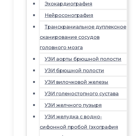
Эхокардиография
Нейросонография
Транскраниальное дуплексное
сканирование сосудов
головного мозга
УЗИ аорты брюшной полости
УЗИ брюшной полости
УЗИ вилочковой железы
УЗИ голеностопного сустава
УЗИ желчного пузыря
УЗИ желудка с водно-
сифонной пробой (эхография