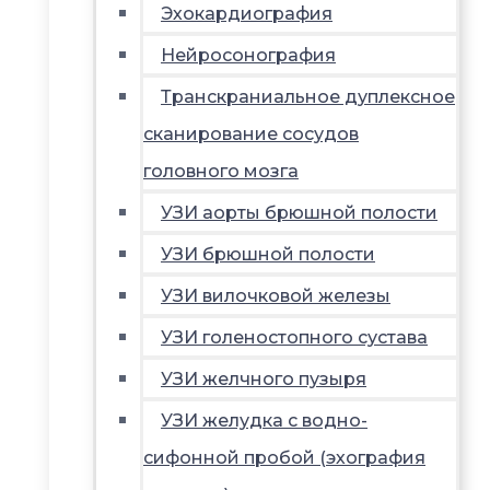
Эхокардиография
Нейросонография
Транскраниальное дуплексное
сканирование сосудов
головного мозга
УЗИ аорты брюшной полости
УЗИ брюшной полости
УЗИ вилочковой железы
УЗИ голеностопного сустава
УЗИ желчного пузыря
УЗИ желудка с водно-
сифонной пробой (эхография