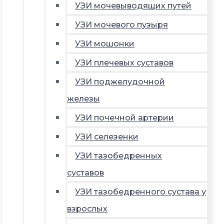
УЗИ мочевыводящих путей
УЗИ мочевого пузыря
УЗИ мошонки
УЗИ плечевых суставов
УЗИ поджелудочной
железы
УЗИ почечной артерии
УЗИ селезенки
УЗИ тазобедренных
суставов
УЗИ тазобедренного сустава у
взрослых