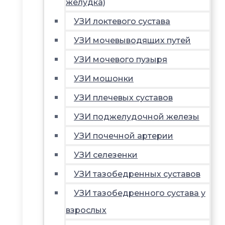
желудка)
УЗИ локтевого сустава
УЗИ мочевыводящих путей
УЗИ мочевого пузыря
УЗИ мошонки
УЗИ плечевых суставов
УЗИ поджелудочной железы
УЗИ почечной артерии
УЗИ селезенки
УЗИ тазобедренных суставов
УЗИ тазобедренного сустава у
взрослых