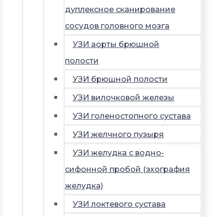
дуплексное сканирование
сосудов головного мозга
УЗИ аорты брюшной
полости
УЗИ брюшной полости
УЗИ вилочковой железы
УЗИ голеностопного сустава
УЗИ желчного пузыря
УЗИ желудка с водно-
сифонной пробой (эхография
желудка)
УЗИ локтевого сустава