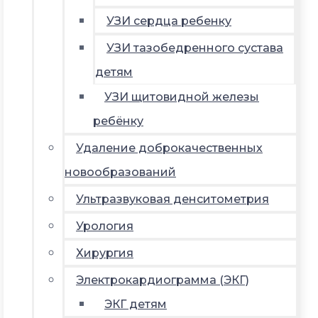
УЗИ сердца ребенку
УЗИ тазобедренного сустава
детям
УЗИ щитовидной железы
ребёнку
Удаление доброкачественных
новообразований
Ультразвуковая денситометрия
Урология
Хирургия
Электрокардиограмма (ЭКГ)
ЭКГ детям