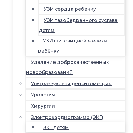
УЗИ сердца ребенку
УЗИ тазобедренного сустава
детям
УЗИ щитовидной железы
ребёнку
Удаление доброкачественных
новообразований
Ультразвуковая денситометрия
Урология
Хирургия
Электрокардиограмма (ЭКГ)
ЭКГ детям