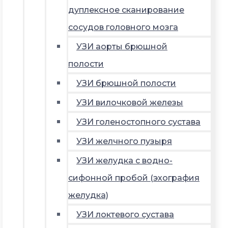
дуплексное сканирование
сосудов головного мозга
УЗИ аорты брюшной
полости
УЗИ брюшной полости
УЗИ вилочковой железы
УЗИ голеностопного сустава
УЗИ желчного пузыря
УЗИ желудка с водно-
сифонной пробой (эхография
желудка)
УЗИ локтевого сустава