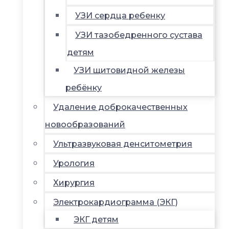
УЗИ сердца ребенку
УЗИ тазобедренного сустава
детям
УЗИ щитовидной железы
ребёнку
Удаление доброкачественных
новообразований
Ультразвуковая денситометрия
Урология
Хирургия
Электрокардиограмма (ЭКГ)
ЭКГ детям