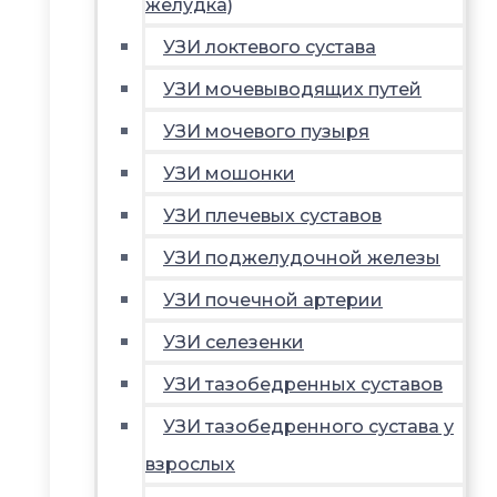
желудка)
УЗИ локтевого сустава
УЗИ мочевыводящих путей
УЗИ мочевого пузыря
УЗИ мошонки
УЗИ плечевых суставов
УЗИ поджелудочной железы
УЗИ почечной артерии
УЗИ селезенки
УЗИ тазобедренных суставов
УЗИ тазобедренного сустава у
взрослых