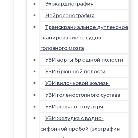
Эхокардиография
Нейросонография
Транскраниальное дуплексное
сканирование сосудов
головного мозга
УЗИ аорты брюшной полости
УЗИ брюшной полости
УЗИ вилочковой железы
УЗИ голеностопного сустава
УЗИ желчного пузыря
УЗИ желудка с водно-
сифонной пробой (эхография