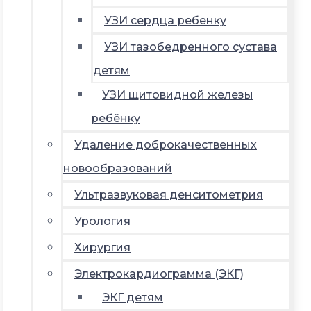
УЗИ сердца ребенку
УЗИ тазобедренного сустава
детям
УЗИ щитовидной железы
ребёнку
Удаление доброкачественных
новообразований
Ультразвуковая денситометрия
Урология
Хирургия
Электрокардиограмма (ЭКГ)
ЭКГ детям