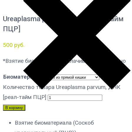
Ureaplasma parvum, ДНК [реал-тайм
ПЦР]
500
руб.
*Взятие биоматериала оплачивается отдельно
Биоматериал
Количество товара Ureaplasma parvum, ДНК
[реал-тайм ПЦР]
В корзину
Взятие биоматериала (Соскоб