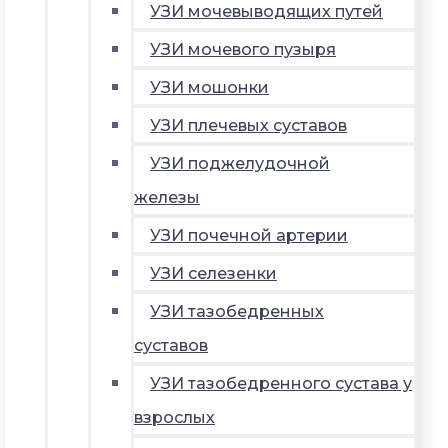
УЗИ мочевыводящих путей
УЗИ мочевого пузыря
УЗИ мошонки
УЗИ плечевых суставов
УЗИ поджелудочной
железы
УЗИ почечной артерии
УЗИ селезенки
УЗИ тазобедренных
суставов
УЗИ тазобедренного сустава у
взрослых