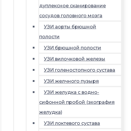
дуплексное сканирование
сосудов головного мозга
УЗИ аорты брюшной
полости
УЗИ брюшной полости
УЗИ вилочковой железы
УЗИ голеностопного сустава
УЗИ желчного пузыря
УЗИ желудка с водно-
сифонной пробой (эхография
желудка)
УЗИ локтевого сустава