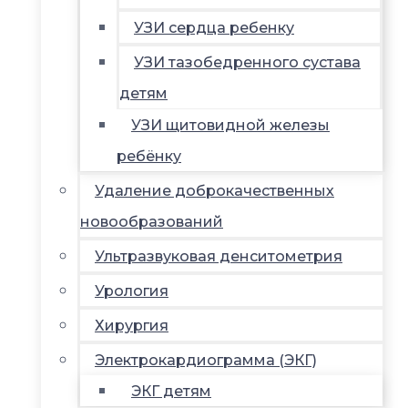
УЗИ сердца ребенку
УЗИ тазобедренного сустава
детям
УЗИ щитовидной железы
ребёнку
Удаление доброкачественных
новообразований
Ультразвуковая денситометрия
Урология
Хирургия
Электрокардиограмма (ЭКГ)
ЭКГ детям