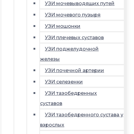
УЗИ мочевыводящих путей
УЗИ мочевого пузыря
УЗИ мошонки
УЗИ плечевых суставов
УЗИ поджелудочной
железы
УЗИ почечной артерии
УЗИ селезенки
УЗИ тазобедренных
суставов
УЗИ тазобедренного сустава у
взрослых