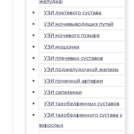
желудка)
УЗИ локтевого сустава
УЗИ мочевыводящих путей
УЗИ мочевого пузыря
УЗИ мошонки
УЗИ плечевых суставов
УЗИ поджелудочной железы
УЗИ почечной артерии
УЗИ селезенки
УЗИ тазобедренных суставов
УЗИ тазобедренного сустава у
взрослых