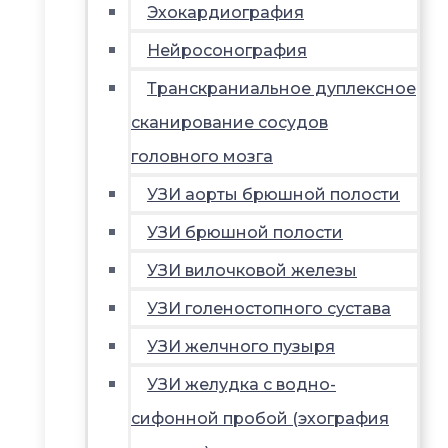
Эхокардиография
Нейросонография
Транскраниальное дуплексное
сканирование сосудов
головного мозга
УЗИ аорты брюшной полости
УЗИ брюшной полости
УЗИ вилочковой железы
УЗИ голеностопного сустава
УЗИ желчного пузыря
УЗИ желудка с водно-
сифонной пробой (эхография