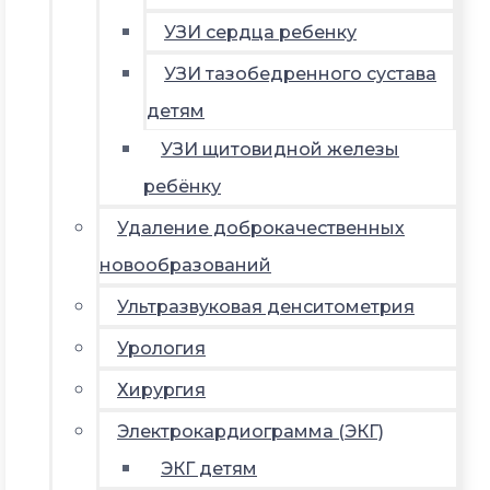
УЗИ сердца ребенку
УЗИ тазобедренного сустава
детям
УЗИ щитовидной железы
ребёнку
Удаление доброкачественных
новообразований
Ультразвуковая денситометрия
Урология
Хирургия
Электрокардиограмма (ЭКГ)
ЭКГ детям